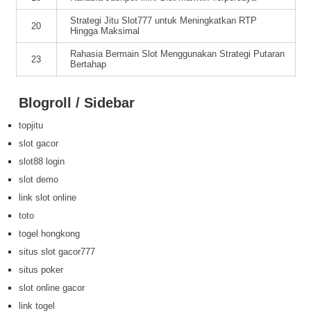
Strategi Jitu Slot777 untuk Meningkatkan RTP
20
Hingga Maksimal
Rahasia Bermain Slot Menggunakan Strategi Putaran
23
Bertahap
Blogroll / Sidebar
topjitu
slot gacor
slot88 login
slot demo
link slot online
toto
togel hongkong
situs slot gacor777
situs poker
slot online gacor
link togel