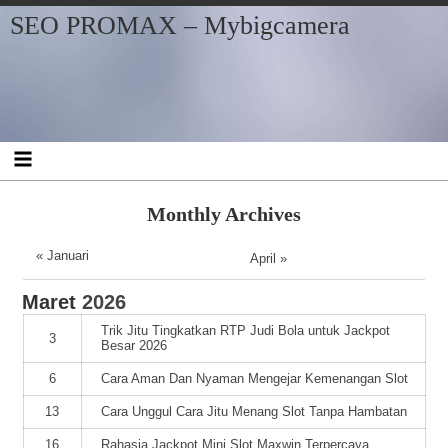
Skip
Skip
Skip
Skip
SEO PROMAX – Mybigcamera
to
to
to
to
content
BLOCK-
BLOCK-
BLOCK-
7
8
9
Monthly Archives
« Januari
April »
Maret
2026
Trik Jitu Tingkatkan RTP Judi Bola untuk Jackpot
3
Besar 2026
6
Cara Aman Dan Nyaman Mengejar Kemenangan Slot
13
Cara Unggul Cara Jitu Menang Slot Tanpa Hambatan
16
Rahasia Jackpot Mini Slot Maxwin Terpercaya