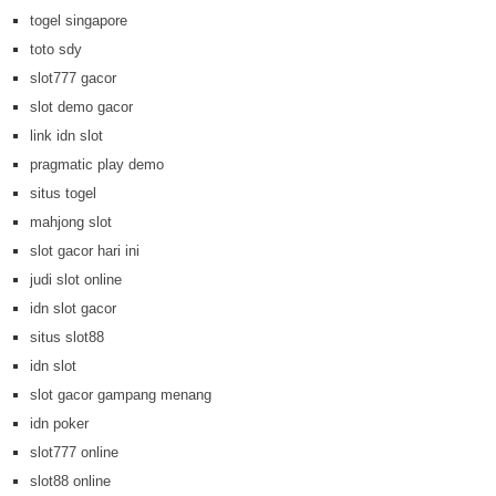
togel singapore
toto sdy
slot777 gacor
slot demo gacor
link idn slot
pragmatic play demo
situs togel
mahjong slot
slot gacor hari ini
judi slot online
idn slot gacor
situs slot88
idn slot
slot gacor gampang menang
idn poker
slot777 online
slot88 online