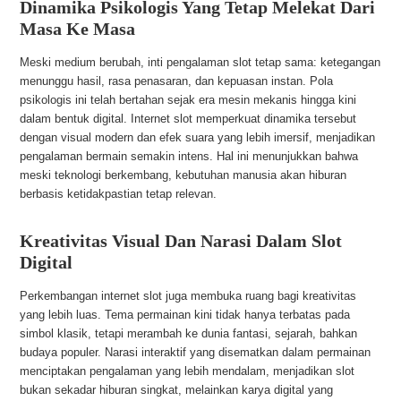
Dinamika Psikologis Yang Tetap Melekat Dari
Masa Ke Masa
Meski medium berubah, inti pengalaman slot tetap sama: ketegangan
menunggu hasil, rasa penasaran, dan kepuasan instan. Pola
psikologis ini telah bertahan sejak era mesin mekanis hingga kini
dalam bentuk digital. Internet slot memperkuat dinamika tersebut
dengan visual modern dan efek suara yang lebih imersif, menjadikan
pengalaman bermain semakin intens. Hal ini menunjukkan bahwa
meski teknologi berkembang, kebutuhan manusia akan hiburan
berbasis ketidakpastian tetap relevan.
Kreativitas Visual Dan Narasi Dalam Slot
Digital
Perkembangan internet slot juga membuka ruang bagi kreativitas
yang lebih luas. Tema permainan kini tidak hanya terbatas pada
simbol klasik, tetapi merambah ke dunia fantasi, sejarah, bahkan
budaya populer. Narasi interaktif yang disematkan dalam permainan
menciptakan pengalaman yang lebih mendalam, menjadikan slot
bukan sekadar hiburan singkat, melainkan karya digital yang