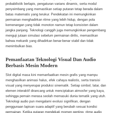
probabilistik berlapis, pengaturan varians dinamis, serta modul
penyeimbang yang memastikan setiap putaran tetap berada dalam
batas matematis yang terukur. Pendekatan ini memungkinkan
permainan menghadirkan ritme yang lebih hidup, dengan pola
kemenangan yang tidak monoton namun tetap konsisten dalam
jangka panjang. Teknologi canggih juga memungkinkan pengembang
menguji jutaan simulasi sebelum permainan dirilis, memastikan
bahwa mekanik yang dihadirkan benar-benar stabil dan tidak
menimbulkan bias.
Pemanfaatan Teknologi Visual Dan Audio
Berbasis Mesin Modern
Slot digital masa kini memanfaatkan mesin grafis yang mampu
menghasilkan animasi halus, efek cahaya realistis, serta transisi
visual yang menyerupai produksi sinematik. Setiap simbol, latar, dan
elemen interaktif dirancang untuk menciptakan atmosfer yang kaya,
sehingga pemain merasa seolah memasuki dunia tematik yang utuh.
Teknologi audio pun mengalami evolusi signifikan, dengan
penggunaan lapisan suara adaptif yang berubah sesuai kondisi
permainan. Ketika putaran mendekati momen penting, ritme audio