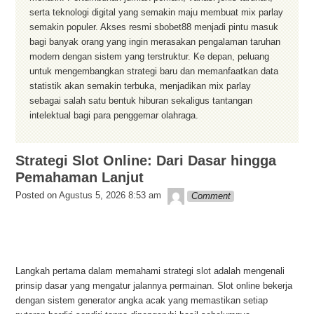
serta teknologi digital yang semakin maju membuat mix parlay
semakin populer. Akses resmi sbobet88 menjadi pintu masuk
bagi banyak orang yang ingin merasakan pengalaman taruhan
modern dengan sistem yang terstruktur. Ke depan, peluang
untuk mengembangkan strategi baru dan memanfaatkan data
statistik akan semakin terbuka, menjadikan mix parlay
sebagai salah satu bentuk hiburan sekaligus tantangan
intelektual bagi para penggemar olahraga.
Strategi Slot Online: Dari Dasar hingga
Pemahaman Lanjut
Admin
Posted on
Agustus 5, 2026 8:53 am
Comment
Langkah pertama dalam memahami strategi
slot
adalah mengenali
prinsip dasar yang mengatur jalannya permainan. Slot online bekerja
dengan sistem generator angka acak yang memastikan setiap