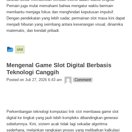
Pemain juga mulai memahami bahwa mengatur waktu bermain
membantu menjaga fokus dan menghindari keputusan impulsif.
Dengan pendekatan yang lebih sadar, permainan slot masa kini dapat
menjadi hiburan yang seimbang antara kesenangan visual, dinamika
matematis, dan kendali pribadi.
This
slot
entry
Mengenal Game Slot Digital Berbasis
was
Teknologi Canggih
posted
Admin
Posted on
Juli 27, 2026 6:43 am
Comment
in
Perkembangan teknologi komputasi
link slot
membawa game slot
digital ke tingkat yang jauh lebih kompleks dibandingkan generasi
sebelumnya. Kini, sistem acak tidak lagi sekadar algoritma
sederhana, melainkan rangkaian proses yang melibatkan kalkulasi