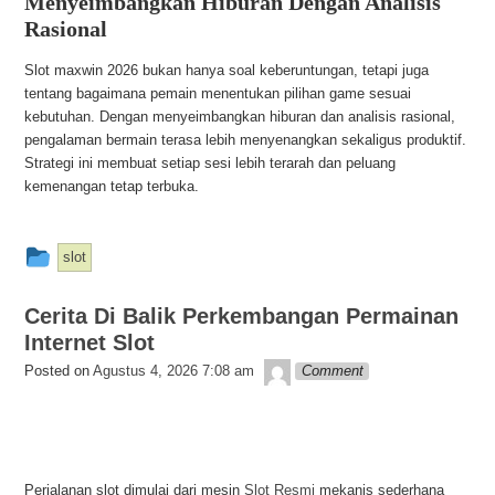
Menyeimbangkan Hiburan Dengan Analisis
Rasional
Slot maxwin 2026 bukan hanya soal keberuntungan, tetapi juga
tentang bagaimana pemain menentukan pilihan game sesuai
kebutuhan. Dengan menyeimbangkan hiburan dan analisis rasional,
pengalaman bermain terasa lebih menyenangkan sekaligus produktif.
Strategi ini membuat setiap sesi lebih terarah dan peluang
kemenangan tetap terbuka.
This
slot
entry
Cerita Di Balik Perkembangan Permainan
was
Internet Slot
posted
Admin
Posted on
Agustus 4, 2026 7:08 am
Comment
in
Perjalanan slot dimulai dari mesin
Slot Resmi
mekanis sederhana