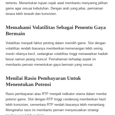
tertentu. Menentukan tujuan sejak awal membantu menyaring pilihan
game agar sesuai kebutuhan. Dengan arah yang jelas, permainan
terasa lebih terarah dan konsisten.
Memahami Volatilitas Sebagai Penentu Gaya
Bermain
Volatilitas menjadi faktor penting dalam memilih game. Slot dengan
volatilitas rendah biasanya memberikan kemenangan lebih sering
meski nilainya kecil, sedangkan volatilitas tinggi menawarkan hadiah
besar namun jarang muncul. Pemahaman terhadap aspek ini
membantu pemain menentukan gaya bermain yang sesuai.
Menilai Rasio Pembayaran Untuk
Menentukan Potensi
Rasio pembayaran atau RTP menjadi indikator utama dalam menilai
potensi game. Slot dengan RTP tinggi cenderung memberikan hasil
lebih konsisten, sementara RTP rendah biasanya lebih menantang.
Mengetahui rasio ini membantu pemain menyesuaikan strategi