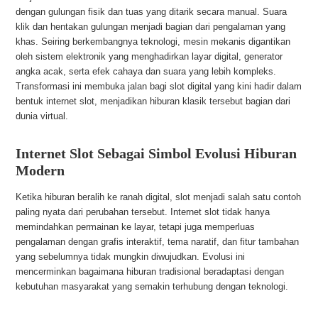
dengan gulungan fisik dan tuas yang ditarik secara manual. Suara
klik dan hentakan gulungan menjadi bagian dari pengalaman yang
khas. Seiring berkembangnya teknologi, mesin mekanis digantikan
oleh sistem elektronik yang menghadirkan layar digital, generator
angka acak, serta efek cahaya dan suara yang lebih kompleks.
Transformasi ini membuka jalan bagi slot digital yang kini hadir dalam
bentuk internet slot, menjadikan hiburan klasik tersebut bagian dari
dunia virtual.
Internet Slot Sebagai Simbol Evolusi Hiburan
Modern
Ketika hiburan beralih ke ranah digital, slot menjadi salah satu contoh
paling nyata dari perubahan tersebut. Internet slot tidak hanya
memindahkan permainan ke layar, tetapi juga memperluas
pengalaman dengan grafis interaktif, tema naratif, dan fitur tambahan
yang sebelumnya tidak mungkin diwujudkan. Evolusi ini
mencerminkan bagaimana hiburan tradisional beradaptasi dengan
kebutuhan masyarakat yang semakin terhubung dengan teknologi.