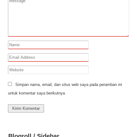
Simpan nama, email, dan situs web saya pada peramban ini
untuk komentar saya berikutnya.
Blogroll / Sidebar