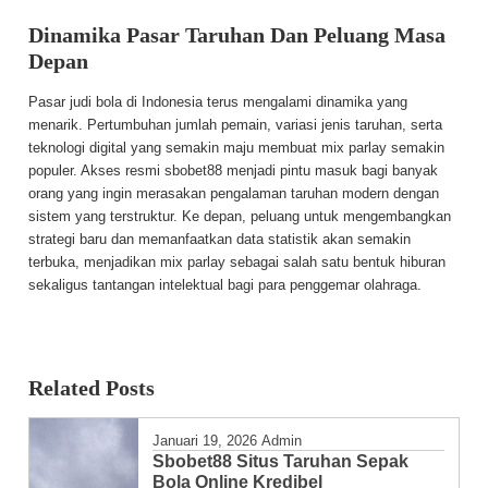
Dinamika Pasar Taruhan Dan Peluang Masa
Depan
Pasar judi bola di Indonesia terus mengalami dinamika yang
menarik. Pertumbuhan jumlah pemain, variasi jenis taruhan, serta
teknologi digital yang semakin maju membuat mix parlay semakin
populer. Akses resmi sbobet88 menjadi pintu masuk bagi banyak
orang yang ingin merasakan pengalaman taruhan modern dengan
sistem yang terstruktur. Ke depan, peluang untuk mengembangkan
strategi baru dan memanfaatkan data statistik akan semakin
terbuka, menjadikan mix parlay sebagai salah satu bentuk hiburan
sekaligus tantangan intelektual bagi para penggemar olahraga.
Related Posts
Januari 19, 2026
Admin
Sbobet88 Situs Taruhan Sepak
Bola Online Kredibel