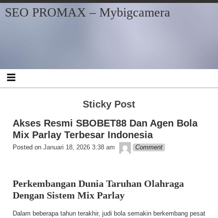
Skip
SEO PROMAX – Mybigcamera
to
content
Sticky Post
Akses Resmi SBOBET88 Dan Agen Bola
Mix Parlay Terbesar Indonesia
Admin
Posted on
Januari 18, 2026 3:38 am
Comment
Perkembangan Dunia Taruhan Olahraga
Dengan Sistem Mix Parlay
Dalam beberapa tahun terakhir, judi bola semakin berkembang pesat