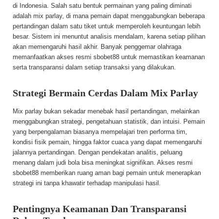
di Indonesia. Salah satu bentuk permainan yang paling diminati
adalah mix parlay, di mana pemain dapat menggabungkan beberapa
pertandingan dalam satu tiket untuk memperoleh keuntungan lebih
besar. Sistem ini menuntut analisis mendalam, karena setiap pilihan
akan memengaruhi hasil akhir. Banyak penggemar olahraga
memanfaatkan akses resmi sbobet88 untuk memastikan keamanan
serta transparansi dalam setiap transaksi yang dilakukan.
Strategi Bermain Cerdas Dalam Mix Parlay
Mix parlay bukan sekadar menebak hasil pertandingan, melainkan
menggabungkan strategi, pengetahuan statistik, dan intuisi. Pemain
yang berpengalaman biasanya mempelajari tren performa tim,
kondisi fisik pemain, hingga faktor cuaca yang dapat memengaruhi
jalannya pertandingan. Dengan pendekatan analitis, peluang
menang dalam judi bola bisa meningkat signifikan. Akses resmi
sbobet88 memberikan ruang aman bagi pemain untuk menerapkan
strategi ini tanpa khawatir terhadap manipulasi hasil.
Pentingnya Keamanan Dan Transparansi