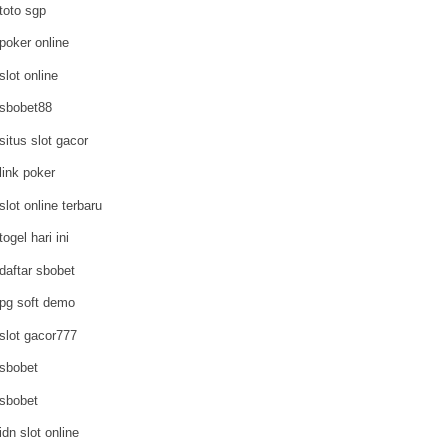
toto sgp
poker online
slot online
sbobet88
situs slot gacor
link poker
slot online terbaru
togel hari ini
daftar sbobet
pg soft demo
slot gacor777
sbobet
sbobet
idn slot online