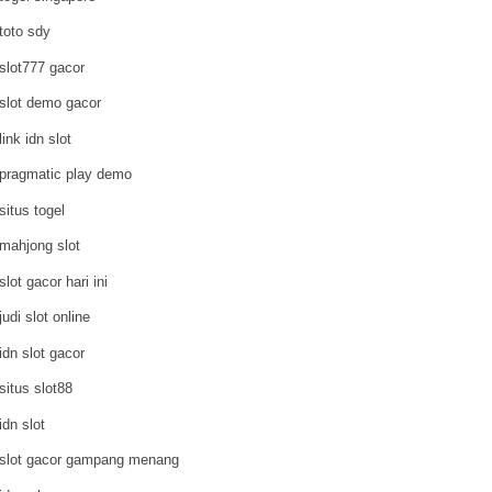
toto sdy
slot777 gacor
slot demo gacor
link idn slot
pragmatic play demo
situs togel
mahjong slot
slot gacor hari ini
judi slot online
idn slot gacor
situs slot88
idn slot
slot gacor gampang menang