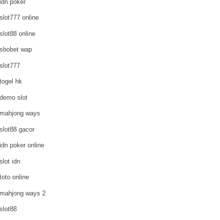
idn poker
slot777 online
slot88 online
sbobet wap
slot777
togel hk
demo slot
mahjong ways
slot88 gacor
idn poker online
slot idn
toto online
mahjong ways 2
slot88