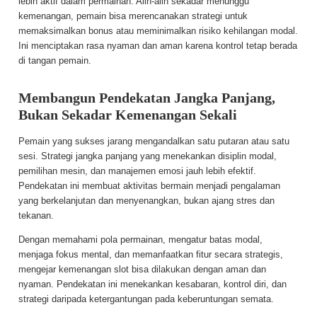
lebih aktif dalam permainan. Alih-alih sekadar menunggu
kemenangan, pemain bisa merencanakan strategi untuk
memaksimalkan bonus atau meminimalkan risiko kehilangan modal.
Ini menciptakan rasa nyaman dan aman karena kontrol tetap berada
di tangan pemain.
Membangun Pendekatan Jangka Panjang,
Bukan Sekadar Kemenangan Sekali
Pemain yang sukses jarang mengandalkan satu putaran atau satu
sesi. Strategi jangka panjang yang menekankan disiplin modal,
pemilihan mesin, dan manajemen emosi jauh lebih efektif.
Pendekatan ini membuat aktivitas bermain menjadi pengalaman
yang berkelanjutan dan menyenangkan, bukan ajang stres dan
tekanan.
Dengan memahami pola permainan, mengatur batas modal,
menjaga fokus mental, dan memanfaatkan fitur secara strategis,
mengejar kemenangan slot bisa dilakukan dengan aman dan
nyaman. Pendekatan ini menekankan kesabaran, kontrol diri, dan
strategi daripada ketergantungan pada keberuntungan semata.