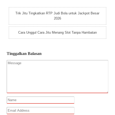
Trik Jitu Tingkatkan RTP Judi Bola untuk Jackpot Besar
2026
Cara Unggul Cara Jitu Menang Slot Tanpa Hambatan
Tinggalkan Balasan