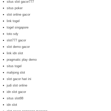
situs slot gacor777
situs poker
slot online gacor
link togel
togel singapore
toto sdy
slot777 gacor
slot demo gacor
link idn slot
pragmatic play demo
situs togel
mahjong slot
slot gacor hari ini
judi slot online
idn slot gacor
situs slot88
idn slot