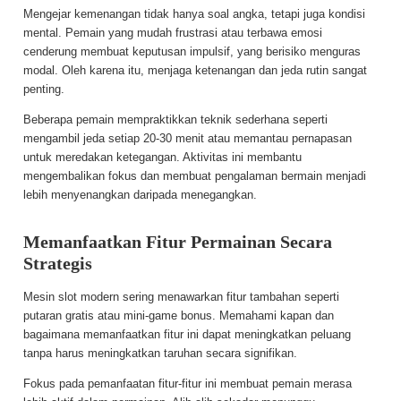
Mengejar kemenangan tidak hanya soal angka, tetapi juga kondisi
mental. Pemain yang mudah frustrasi atau terbawa emosi
cenderung membuat keputusan impulsif, yang berisiko menguras
modal. Oleh karena itu, menjaga ketenangan dan jeda rutin sangat
penting.
Beberapa pemain mempraktikkan teknik sederhana seperti
mengambil jeda setiap 20-30 menit atau memantau pernapasan
untuk meredakan ketegangan. Aktivitas ini membantu
mengembalikan fokus dan membuat pengalaman bermain menjadi
lebih menyenangkan daripada menegangkan.
Memanfaatkan Fitur Permainan Secara
Strategis
Mesin slot modern sering menawarkan fitur tambahan seperti
putaran gratis atau mini-game bonus. Memahami kapan dan
bagaimana memanfaatkan fitur ini dapat meningkatkan peluang
tanpa harus meningkatkan taruhan secara signifikan.
Fokus pada pemanfaatan fitur-fitur ini membuat pemain merasa