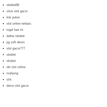
sbobet88
situs slot gacor
link poker
slot online terbaru
togel hari ini
daftar sbobet
pg soft demo
slot gacor777
sbobet
sbobet
idn slot online
mahjong
slot
demo slot gacor