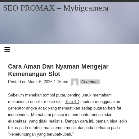
Skip
SEO PROMAX – Mybigcamera
to
content
Cara Aman Dan Nyaman Mengejar
Kemenangan Slot
Admin
Posted on
Maret 6, 2026 1:16 pm
Comment
Sebelum menekan tombol putar, penting untuk memahami
mekanisme di balik mesin slot.
Toto 4D
modern menggunakan
generator angka acak yang memastikan setiap putaran bersifat
independen. Memahami prinsip ini membantu menghindari
ekspektasi yang tidak realistis. Dengan cara ini, pemain bisa lebih
fokus pada strategi manajemen modal daripada berharap pada
“keberuntungan yang berubah-ubah.”