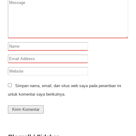
Simpan nama, email, dan situs web saya pada peramban ini
untuk komentar saya berikutnya.