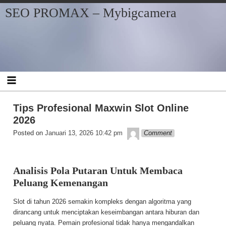
Skip
SEO PROMAX – Mybigcamera
to
content
Tips Profesional Maxwin Slot Online
2026
Admin
Posted on
Januari 13, 2026 10:42 pm
Comment
Analisis Pola Putaran Untuk Membaca
Peluang Kemenangan
Slot di tahun 2026 semakin kompleks dengan algoritma yang
dirancang untuk menciptakan keseimbangan antara hiburan dan
peluang nyata. Pemain profesional tidak hanya mengandalkan