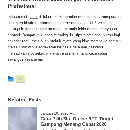
Profesional
Industri slot
gacor
di tahun 2026 semakin menekankan transparansi
dan interaktivitas. Informasi real-time mengenai RTP, volatilitas,
serta pola kemenangan membuat pemain lebih mudah menyusun
strategi. Dengan dukungan teknologi ini, tips profesional bukan lagi
sekadar teori, melainkan praktik nyata yang bisa membawa pemain
menuju maxwin. Pendekatan berbasis data dan psikologi
menjadikan slot sebagai arena yang menantang kecerdasan
sekaligus kesabaran.
This
slot
entry
was
Related Posts
posted
in
Januari 10, 2026
Admin
Cara Pilih Slot Online RTP Tinggi
Gampang Menang Cepat 2026