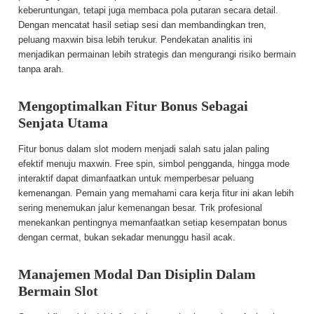
keberuntungan, tetapi juga membaca pola putaran secara detail.
Dengan mencatat hasil setiap sesi dan membandingkan tren,
peluang maxwin bisa lebih terukur. Pendekatan analitis ini
menjadikan permainan lebih strategis dan mengurangi risiko bermain
tanpa arah.
Mengoptimalkan Fitur Bonus Sebagai
Senjata Utama
Fitur bonus dalam slot modern menjadi salah satu jalan paling
efektif menuju maxwin. Free spin, simbol pengganda, hingga mode
interaktif dapat dimanfaatkan untuk memperbesar peluang
kemenangan. Pemain yang memahami cara kerja fitur ini akan lebih
sering menemukan jalur kemenangan besar. Trik profesional
menekankan pentingnya memanfaatkan setiap kesempatan bonus
dengan cermat, bukan sekadar menunggu hasil acak.
Manajemen Modal Dan Disiplin Dalam
Bermain Slot