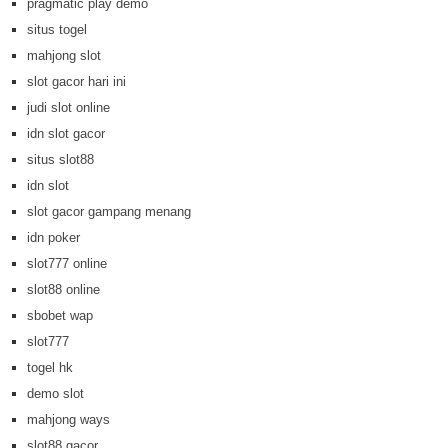
pragmatic play demo
situs togel
mahjong slot
slot gacor hari ini
judi slot online
idn slot gacor
situs slot88
idn slot
slot gacor gampang menang
idn poker
slot777 online
slot88 online
sbobet wap
slot777
togel hk
demo slot
mahjong ways
slot88 gacor